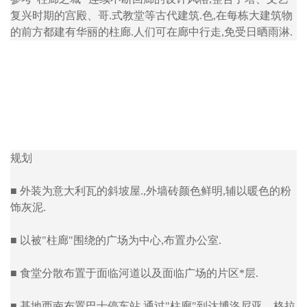
复兴时期的宫殿、哥.式教堂等古代建筑.色,在每栋大建筑物
的前方都建有华丽的柱廊.人们可在廊中行走,免受日晒雨淋.
规划
■ 外装为意大利瓦的斜坡屋.,外墙砖颜色鲜明,辅以暖色的粉
饰灰泥.
■ 以被"柱廊"围绕的广场为中心,布置办公室.
■ 食堂分散布置于面临河道以及面临广场的片区*层.
■ 基地西南布置巴士停车站,通过"柱廊"到达博洛尼亚、格拉