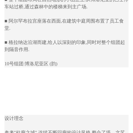
车站过桥,通过森林中的楼梯来到主广场.
■ 阿尔罕布拉宫座落在西面,在建筑中庭周围布置了员工食
堂.
■ 格拉纳达沿湖而建,给人以深刻的印象,同时对整个组团起
到隔音作用.
10号组团:博洛尼亚区 (韵)
设计理念
参考"柱廊之城" 连续不断回廊的设计风格,整合了塔、文艺