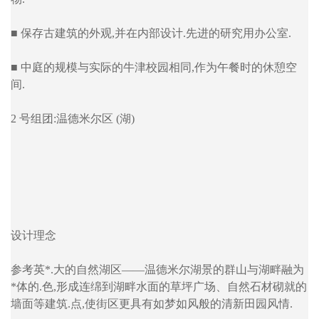
■ 保存古建筑的外观,并在内部设计.先进的研究用办公室.
■ 中庭的规模与实际的牛津校园相同,作为午餐时的休憩空
间.
2 号组团:温德米尔区 (湖)
设计理念
参考英*.大的自然湖区——温德米尔湖景的群山与湖畔融为
*体的.色,形成连绵到湖畔水面的草坪广场、自然石材砌就的
墙面等建筑.点,使街区更具有如梦如风般的清新田园风情.