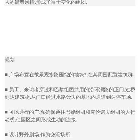
人的街巷风情,形成了富于变化的组团.
规划
■ 广场布置在被景观水路围绕的地块*,在其周围配置建筑群.
■ 员工、来访者穿过和巴黎组团共用的沿环湖路的正门,过桥
到达建筑物.从门口经过水路旁边的基地内通道到达停车场.
■ 可以通行的广场,确保通往巴黎组团和克伦诺夫组团的人行
动线,使园区之间形成生动的连接.
■ 设计野外剧场,作为交流场所.