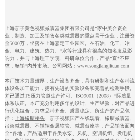
上海茄子黄色视频减震器集团有限公司是*家中美合资企
业，制造、加工及销售各类减震器的重点骨干企业，注册资
金5000万，坐落在上海嘉定工业园区。在石油、化工、冶
金、电力、建筑、热力、*水等行业具有很高的知名度及影
响力，并与上海理工学院、科研单位合作，产品*直*不应
求，畅销*内外市场。公司网站：www.songjiangjituan.com
本厂技术力量雄厚，生产设备齐全，具有研制和生产各种流
体设备加工能力，拥有先进的实验设备和完善的检测手段。
并已通过TS压力管道生产许可、ISO9001（2008）*际质量
体系认证。本厂充分利用多年的设计、生产经验，对产品进
行优化组合，力求品种齐全、质量稳定。所生产的产品包
括：
上海橡胶接头
、茄子视频国产在线观看、橡胶减震器、
吊架减震器、不锈钢金属软管、减震台座等，产品销售面向
全*各地，产品适用于各类水泵、风机、空调机组、发电机