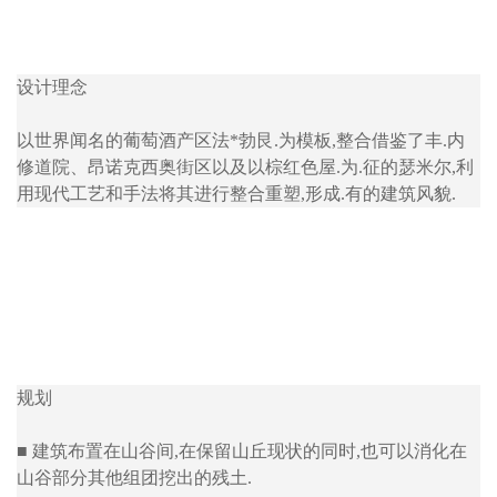
设计理念
以世界闻名的葡萄酒产区法*勃艮.为模板,整合借鉴了丰.内
修道院、昂诺克西奥街区以及以棕红色屋.为.征的瑟米尔,利
用现代工艺和手法将其进行整合重塑,形成.有的建筑风貌.
规划
■ 建筑布置在山谷间,在保留山丘现状的同时,也可以消化在
山谷部分其他组团挖出的残土.