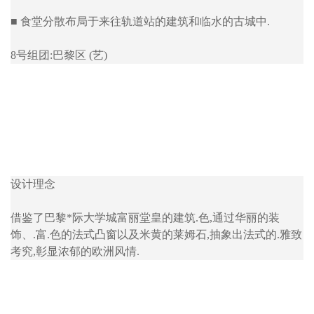
■ 食堂分散布局于来往轨道站的建筑和临水的古城中.
8号组团:巴黎区 (艺)
设计理念
借鉴了巴黎*际大学城富丽堂皇的建筑.色,通过华丽的装
饰、.富.色的法式凸窗以及米黄的莱姆石,抽象出法式的.雅致
考究,彰显浓郁的欧洲风情.