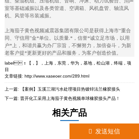
组、柴油机组、压缩机组、音响、冲床、动力试验台、消声
室等基础减振以及各类管道、空调箱、风机盘管、轴流风
机、风管等吊装减振。
上海茄子黄色视频减震器集团有限公司是获得上海市“重合
同、守信用”金*单位。以质量.*，信誉*诚立足市场，以用
户*上，和谐共赢为办厂宗旨，不懈努力，加倍奋斗，为新
老客户提*更新更好的产品和服务，为客户创造价值。
label：
【
，
】
，
上海
，
东莞
，
华为
，
基地
，
松山湖
，
终端
，
项
目
文章链接:
http://www.xaseoer.com/289.html
上一篇:
【案例】玉溪三湖污水处理项目热镀锌法兰橡胶接头
下一篇:
晋开化工采用上海茄子黄色视频单球橡胶接头产品！
相关产品
176 2176 6665
发送短信