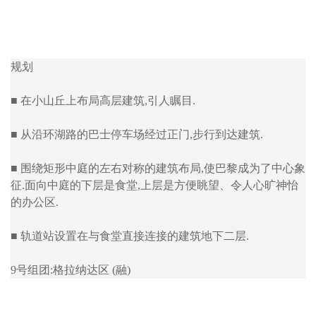
规划
■ 在小山丘上布局高层建筑,引人瞩目.
■ 从沿环湖路的巴士停车场经过正门,步行到达建筑.
■ 围绕矩形中庭的左右对称的建筑布局,使巴黎成为了中心象
征.面向中庭的下层是食堂,上层是方便眺望、令人心旷神怡
的办公区.
■ 轨道站设置在与食堂直接连接的建筑地下二层.
9号组团:格拉纳达区 (融)