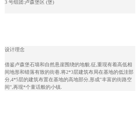
3 号组团:卢森堡区 (堡)
设计理念
借鉴卢森堡石墙和自然悬崖围绕的地貌.征,重现有着高低相
间地形和错落有致的街巷.将2*3层建筑布局在基地的低洼部
分,4*5层的建筑布置在基地的高地部分,形成"丰富的街路空
间",再现*个童话般的小镇.