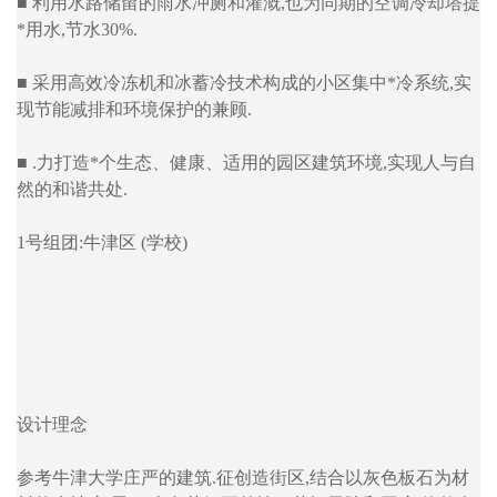
■ 利用水路储留的雨水冲厕和灌溉,也为同期的空调冷却塔提
*用水,节水30%.
■ 采用高效冷冻机和冰蓄冷技术构成的小区集中*冷系统,实
现节能减排和环境保护的兼顾.
■ .力打造*个生态、健康、适用的园区建筑环境,实现人与自
然的和谐共处.
1号组团:牛津区 (学校)
设计理念
参考牛津大学庄严的建筑.征创造街区,结合以灰色板石为材