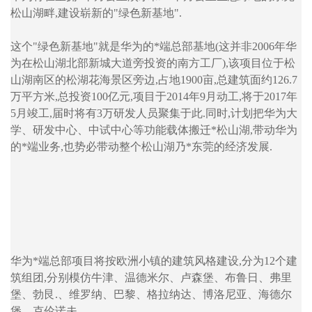
松山湖畔,建设崭新的"绿色新基地".
这个"绿色新基地"就是华为的*端总部基地(这并非2006年华
为在松山湖北部新城大道旁投资的南方工厂),该项目位于松
山湖南区的松湖花海景区旁边,占地1900亩,总建筑面约126.7
万平方米,总投资100亿元,项目于2014年9月动工,将于2017年
5月竣工,届时将有3万研发人员聚集于此.同时,计划把华为大
学、研发中心、中试中心等功能载体搬迁*松山湖,带动华为
的*端业务,也势必带动整个松山湖乃*东莞的经济发展.
华为*端总部项目将按欧洲小镇的建筑风格建设,分为12个建
筑组团,分别模仿牛津、温德米尔、卢森堡、布鲁日、弗里
堡、勃艮.、维罗纳、巴黎、格拉纳达、博洛尼亚、海德尔
堡、克伦诺夫.