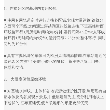
1、连接各区的基地内专用轻轨
■ 使用专用轨道定时运行连接各区域,实现大量运输.铁轨分
东西两个环线,之间通过穿越湖区的线路连接.下班高峰时西
环线路环行1周所需时间约为9分钟,运行间隔4.5分钟;东环线
路环行1周时间约为9分钟, 运行间隔2.25分钟;整体环行1周时
间约为19分钟.
■ 具有古典风味的车体可为欧洲风情增添情调.在车站附近的
绿色园区内提*了分散小型化的餐饮、茶座等,*员工用餐、
休憩和交流.
2、.大限度保留原始环境
■ 对基地水岸线、山体和谷地资源做保护性开发,利用现有自
然水体及沟谷展现水景,以中低层建筑为主,充分利用地块上
下起伏的.征布置建筑,使丘陵地形的形态更加优美.